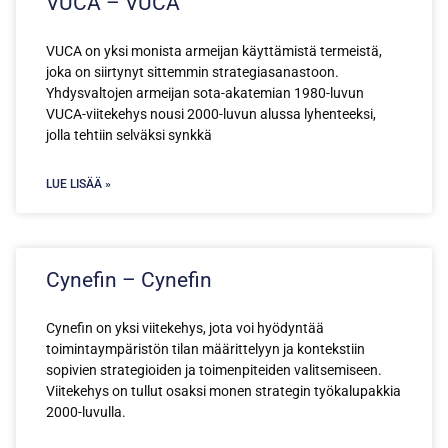
VUCA – VUCA
VUCA on yksi monista armeijan käyttämistä termeistä,
joka on siirtynyt sittemmin strategiasanastoon.
Yhdysvaltojen armeijan sota-akatemian 1980-luvun
VUCA-viitekehys nousi 2000-luvun alussa lyhenteeksi,
jolla tehtiin selväksi synkkä
LUE LISÄÄ »
Cynefin – Cynefin
Cynefin on yksi viitekehys, jota voi hyödyntää
toimintaympäristön tilan määrittelyyn ja kontekstiin
sopivien strategioiden ja toimenpiteiden valitsemiseen.
Viitekehys on tullut osaksi monen strategin työkalupakkia
2000-luvulla.