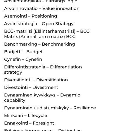
Ansaintalogiikka – Earnings logic
Arvoinnovaatio – Value innovation
Asemointi – Positioning
Avoin strategia – Open Strategy
BCG-matriisi (Eläintarhamatriisi) – BCG
Matrix (Animal farm matrix) BCG
Benchmarking – Benchmarking
Budjetti – Budget
Cynefin – Cynefin
Differointistrategia – Differentiation
strategy
Diversifiointi – Diversification
Divestointi – Divestment
Dynaaminen kyvykkyys – Dynamic
capability
Dynaaminen uudistumiskyky – Resilience
Elinkaari – Lifecycle
Ennakointi – Foresight
Erityinen kompetenssi – Distinctive