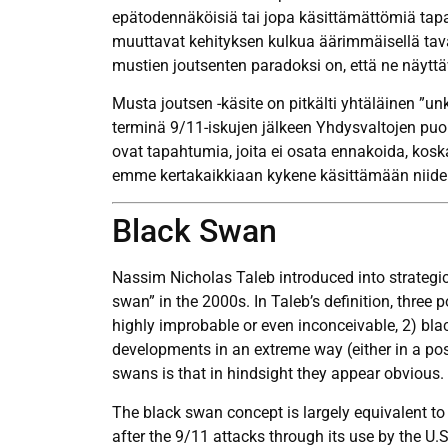
epätodennäköisiä tai jopa käsittämättömiä tapah
muuttavat kehityksen kulkua äärimmäisellä taval
mustien joutsenten paradoksi on, että ne näyttäv
Musta joutsen -käsite on pitkälti yhtäläinen ”u
terminä 9/11-iskujen jälkeen Yhdysvaltojen p
ovat tapahtumia, joita ei osata ennakoida, kosk
emme kertakaikkiaan kykene käsittämään niide
Black Swan
Nassim Nicholas Taleb introduced into strategic
swan” in the 2000s. In Taleb’s definition, three p
highly improbable or even inconceivable, 2) bl
developments in an extreme way (either in a posi
swans is that in hindsight they appear obvious.
The black swan concept is largely equivalent t
after the 9/11 attacks through its use by the U