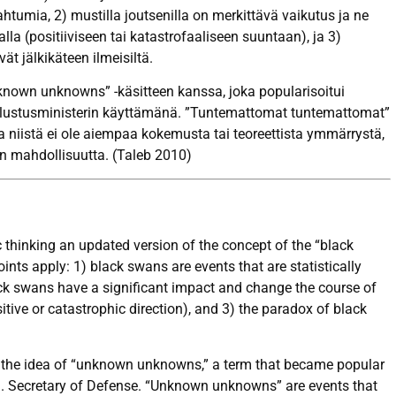
tumia, 2) mustilla joutsenilla on merkittävä vaikutus ja ne
la (positiiviseen tai katastrofaaliseen suuntaan), ja 3)
ät jälkikäteen ilmeisiltä.
nknown unknowns” -käsitteen kanssa, joka popularisoitui
uolustusministerin käyttämänä. ”Tuntemattomat tuntemattomat”
a niistä ei ole aiempaa kokemusta tai teoreettista ymmärrystä,
n mahdollisuutta. (Taleb 2010)
 thinking an updated version of the concept of the “black
oints apply: 1) black swans are events that are statistically
ack swans have a significant impact and change the course of
tive or catastrophic direction), and 3) the paradox of black
o the idea of “unknown unknowns,” a term that became popular
.S. Secretary of Defense. “Unknown unknowns” are events that