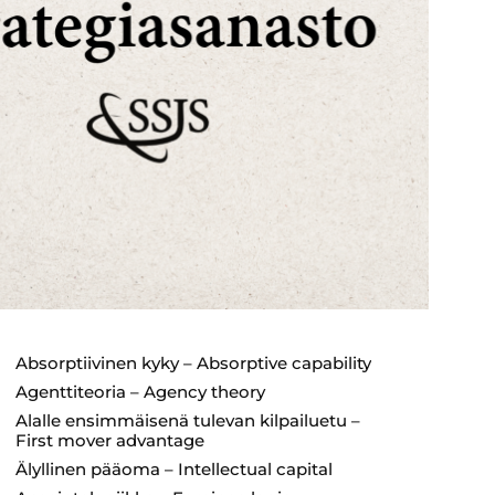
eurooppalaista
ja
teknologiajohtajuutta
ILMOIT
minen
käytännössä
asenne,
SOLD OUT
nta
 ja
ILMOITTAUDU
distää
la
Absorptiivinen kyky – Absorptive capability
Agenttiteoria – Agency theory
Alalle ensimmäisenä tulevan kilpailuetu –
First mover advantage
Älyllinen pääoma – Intellectual capital