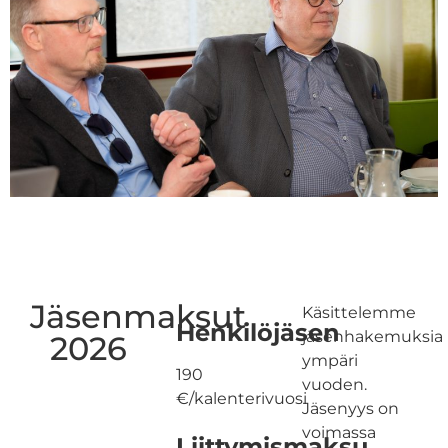
Jäsenmaksut
Käsittelemme
Henkilöjäsen
jäsenhakemuksia
2026
ympäri
190
vuoden.
€/kalenterivuosi
Jäsenyys on
voimassa
Liittymismaksu