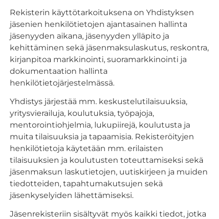
Rekisterin käyttötarkoituksena on Yhdistyksen
jäsenien henkilötietojen ajantasainen hallinta
jäsenyyden aikana, jäsenyyden ylläpito ja
kehittäminen sekä jäsenmaksulaskutus, reskontra,
kirjanpitoa markkinointi, suoramarkkinointi ja
dokumentaation hallinta
henkilötietojärjestelmässä.
Yhdistys järjestää mm. keskustelutilaisuuksia,
yritysvierailuja, koulutuksia, työpajoja,
mentorointiohjelmia, lukupiirejä, koulutusta ja
muita tilaisuuksia ja tapaamisia. Rekisteröityjen
henkilötietoja käytetään mm. erilaisten
tilaisuuksien ja koulutusten toteuttamiseksi sekä
jäsenmaksun laskutietojen, uutiskirjeen ja muiden
tiedotteiden, tapahtumakutsujen sekä
jäsenkyselyiden lähettämiseksi.
Jäsenrekisteriin sisältyvät myös kaikki tiedot, jotka