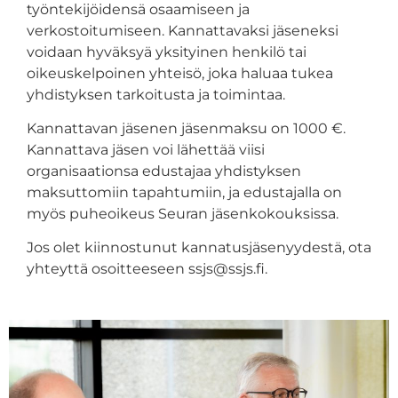
työntekijöidensä osaamiseen ja
verkostoitumiseen. Kannattavaksi jäseneksi
voidaan hyväksyä yksityinen henkilö tai
oikeuskelpoinen yhteisö, joka haluaa tukea
yhdistyksen tarkoitusta ja toimintaa.
Kannattavan jäsenen jäsenmaksu on 1000 €.
Kannattava jäsen voi lähettää viisi
organisaationsa edustajaa yhdistyksen
maksuttomiin tapahtumiin, ja edustajalla on
myös puheoikeus Seuran jäsenkokouksissa.
Jos olet kiinnostunut kannatusjäsenyydestä, ota
yhteyttä osoitteeseen
ssjs@ssjs.fi.