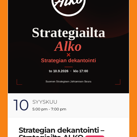
10
SYYSKUU
5:00 pm - 7:00 pm
Strategian dekantointi –