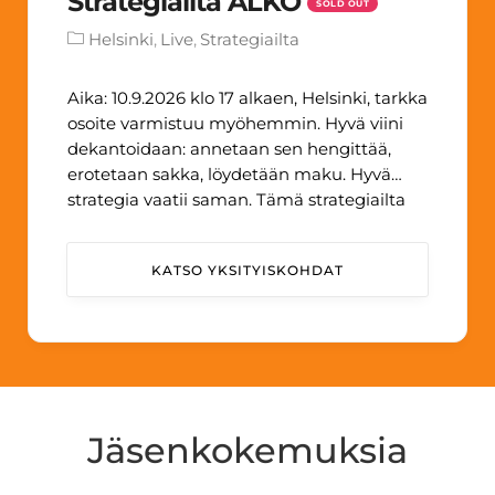
Strategiailta ALKO
SOLD OUT
Helsinki
Live
Strategiailta
Aika: 10.9.2026 klo 17 alkaen, Helsinki, tarkka
osoite varmistuu myöhemmin. Hyvä viini
dekantoidaan: annetaan sen hengittää,
erotetaan sakka, löydetään maku. Hyvä
strategia vaatii saman. Tämä strategiailta
pureutuu strategian käytäntöön Alkon
näkökulmasta. Alko on yksi Suomen
KATSO YKSITYISKOHDAT
tunnetuimmista brändeistä — valtion
omistama monopoli, joka on rakentanut
asiakaskokemuksen, valikoiman ja
vastuullisuuden varaan kilpailukykyisen
strategian markkinassa, jota se itse […] ...
Jäsenkokemuksia