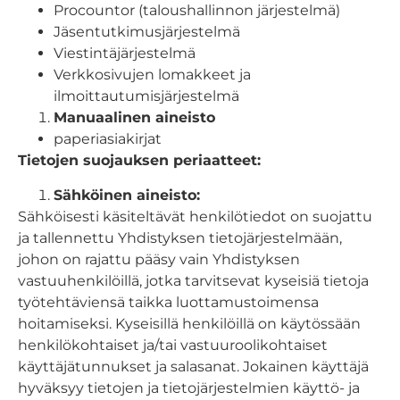
Procountor (taloushallinnon järjestelmä)
Jäsentutkimusjärjestelmä
Viestintäjärjestelmä
Verkkosivujen lomakkeet ja
ilmoittautumisjärjestelmä
Manuaalinen aineisto
paperiasiakirjat
Tietojen suojauksen periaatteet:
Sähköinen aineisto:
Sähköisesti käsiteltävät henkilötiedot on suojattu
ja tallennettu Yhdistyksen tietojärjestelmään,
johon on rajattu pääsy vain Yhdistyksen
vastuuhenkilöillä, jotka tarvitsevat kyseisiä tietoja
työtehtäviensä taikka luottamustoimensa
hoitamiseksi. Kyseisillä henkilöillä on käytössään
henkilökohtaiset ja/tai vastuuroolikohtaiset
käyttäjätunnukset ja salasanat. Jokainen käyttäjä
hyväksyy tietojen ja tietojärjestelmien käyttö- ja