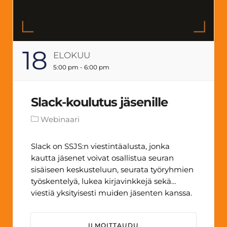
18
ELOKUU
5:00 pm - 6:00 pm
Slack-koulutus jäsenille
Webinaari
Slack on SSJS:n viestintäalusta, jonka
kautta jäsenet voivat osallistua seuran
sisäiseen keskusteluun, seurata työryhmien
työskentelyä, lukea kirjavinkkejä sekä
viestiä yksityisesti muiden jäsenten kanssa.
Mikäli alusta ei ole vielä tuttu, tervetuloa
mukaan koulutukseen. Aika: 18.8.2025 klo
ILMOITTAUDU