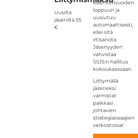
kalenterivuoden
loppuun ja
Uusilta
uusiutuu
jäseniltä 55
automaattisesti,
€
ellei sitä
irtisanota.
Jäsenyyden
vahvistaa
SSJS:n hallitus
kokouksessaan.
Liittymällä
jäseneksi
varmistat
paikkasi
johtavien
strategiaosaajien
verkostossa!