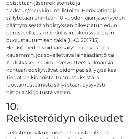
poistetaan jäsenrekisteristä ja
tiedotus/markkinointi listoilta. Henkilötietoja
säilytetään enintään 10 vuoden ajan jäsenyyden
päättymisestä Yhdistyksen oikeutetun edun
perusteella, ts. mahdollisiin oikeusvaateisiin
puolustautumisen takia (KKO 2017:15).
Henkilötiedot voidaan säilyttää myös tätä
kauemmin, jos sovellettava lainsäädäntö tai
Yhdistyksen sopimusvelvoitteet kolmansia
kohtaan edellyttävät pidempää säilytysaikaa.
Tiedot palkinnoista, tunnustuksista ja
luottamustoimista säilytetään pysyvästi
historiankirjoitusta varten.
10.
Rekisteröidyn oikeudet
Rekisteröidyllä on oikeus tarkastaa itseään