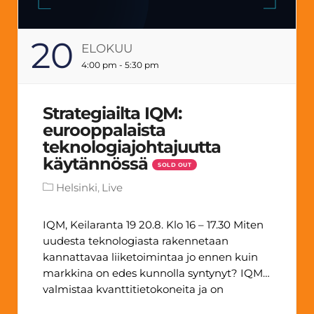
20
ELOKUU
4:00 pm - 5:30 pm
Strategiailta IQM:
eurooppalaista
teknologiajohtajuutta
käytännössä
SOLD OUT
Helsinki
Live
IQM, Keilaranta 19 20.8. Klo 16 – 17.30 Miten
uudesta teknologiasta rakennetaan
kannattavaa liiketoimintaa jo ennen kuin
markkina on edes kunnolla syntynyt? IQM
valmistaa kvanttitietokoneita ja on
kasvanut muutamassa vuodessa neljän