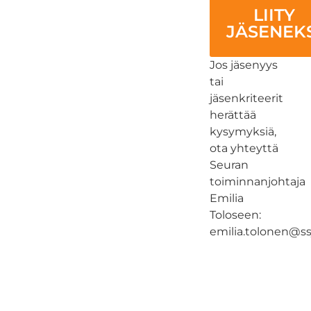
LIITY
JÄSENEK
Jos jäsenyys
tai
jäsenkriteerit
herättää
kysymyksiä,
ota yhteyttä
Seuran
toiminnanjohtaja
Emilia
Toloseen:
emilia.tolonen@ssj