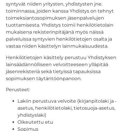
syntyvät niiden yritysten, yhdistysten jne.
toiminnassa, joiden kanssa Yhdistys on tehnyt
toimeksiantosopimuksen jäsenpalvelujen
tuottamisesta. Yhdistys toimii henkilötietolain
mukaisena rekisterinpitäjänä myös näissä
palveluissa syntyvien henkilötietojen osalta ja
vastaa niiden käsittelyn lainmukaisuudesta.
Henkilötietojen käsittely perustuu Yhdistyksen
lainsäädännölliseen velvoitteeseen ylläpitää
jäsenrekisteriä sekä tietyissä tapauksissa
sopimuksen täytäntöönpanoon.
Perusteet:
Lakiin perustuva velvoite (kirjanpitolaki ja -
asetus, henkilötietolaki, tietosuoja-asetus,
yhdistyslaki)
Oikeutettu etu
Sopimus