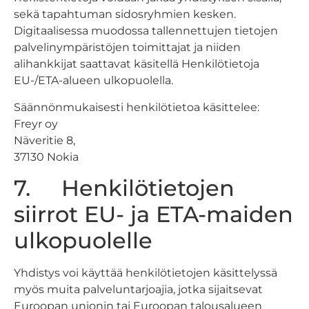
sekä tapahtuman sidosryhmien kesken.
Digitaalisessa muodossa tallennettujen tietojen
palvelinympäristöjen toimittajat ja niiden
alihankkijat saattavat käsitellä Henkilötietoja
EU-/ETA-alueen ulkopuolella.
Säännönmukaisesti henkilötietoa käsittelee:
Freyr oy
Näveritie 8,
37130 Nokia
7. Henkilötietojen
siirrot EU- ja ETA-maiden
ulkopuolelle
Yhdistys voi käyttää henkilötietojen käsittelyssä
myös muita palveluntarjoajia, jotka sijaitsevat
Euroopan unionin tai Euroopan talousalueen