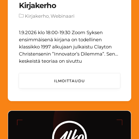
Kirjakerho
Kirjakerho
Webinaari
1.9.2026 klo 18:00-19:30 Zoom Syksen
ensimmäisenä kirjana on todellinen
klassikko 1997 alkujaan julkaistu Clayton
Christensenin ”Innovator’s Dilemma”. Sen
keskeistä teoriaa on sivuttu
keskusteluissamme monet kerrat, nyt on
viimein mahdollisuus kerääntyä yhteen ja
ILMOITTAUDU
vaihtaa näkemyksiä vuosikymmenien
strategisesta kestohitistä! SSJS:n
kirjakerhon tavoitteena on pureutua
strategiatyöhön ja -ajatteluun liittyviin
kirjoihin. Kirjakerhoa fasilitoi Nora
Kärkkäinen. Tule mukaan! ...