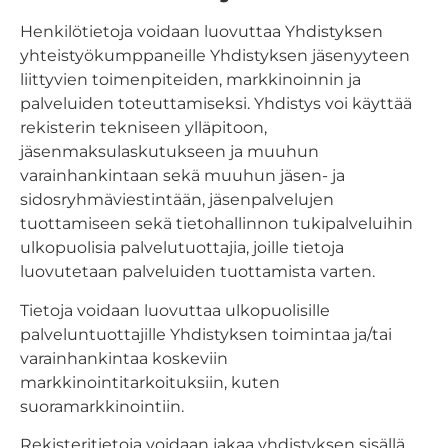
Henkilötietoja voidaan luovuttaa Yhdistyksen
yhteistyökumppaneille Yhdistyksen jäsenyyteen
liittyvien toimenpiteiden, markkinoinnin ja
palveluiden toteuttamiseksi. Yhdistys voi käyttää
rekisterin tekniseen ylläpitoon,
jäsenmaksulaskutukseen ja muuhun
varainhankintaan sekä muuhun jäsen- ja
sidosryhmäviestintään, jäsenpalvelujen
tuottamiseen sekä tietohallinnon tukipalveluihin
ulkopuolisia palvelutuottajia, joille tietoja
luovutetaan palveluiden tuottamista varten.
Tietoja voidaan luovuttaa ulkopuolisille
palveluntuottajille Yhdistyksen toimintaa ja/tai
varainhankintaa koskeviin
markkinointitarkoituksiin, kuten
suoramarkkinointiin.
Rekisteritietoja voidaan jakaa yhdistyksen sisällä,